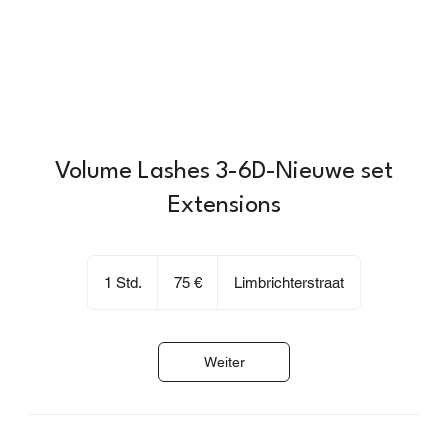
Volume Lashes 3-6D-Nieuwe set
Extensions
75
Euro
1 Std.
1
75 €
Limbrichterstraat
S
t
d
Weiter