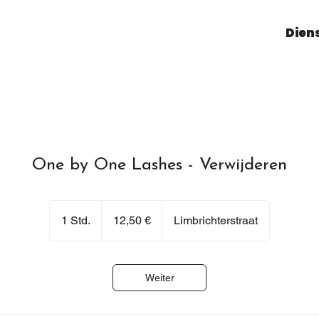
Dien
One by One Lashes - Verwijderen
12,50
Euro
1 Std.
1
12,50 €
Limbrichterstraat
S
t
d
Weiter